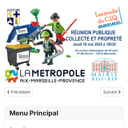
Article précédent : Réunion du jeudi 13-11-2025
Article suiva
Précédent
Suivant
Menu Principal