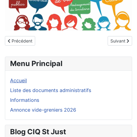
Article précédent : Affiche_reunion-20250213
Article suiva
Précédent
Suivant
Menu Principal
Accueil
Liste des documents administratifs
Informations
Annonce vide-greniers 2026
Blog CIQ St Just